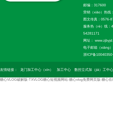
邮编：317600
营销（xiāo）热线
图文传真：
0576-8
服务热（rè）线：
54281171
网址：
www.zjbyjd
电子邮箱（xiāng）：z
浙ICP备1004035
友情链接：
龙门加工中心（xīn）
加工中心
数控立式加（jiā）工中
糖心VLOG破解版-TXVLOG糖心短视频网站-糖心vlog免费网页版-糖心