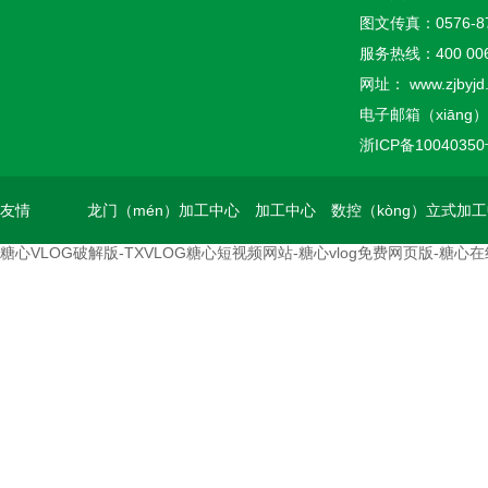
图文传真：
0576-8
服务热线：
400 00
网址：
www.zjbyjd
电子邮箱（xiāng）：z
浙ICP备1004035
友情
龙门（mén）加工中心
加工中心
数控（kòng）立式加
糖心VLOG破解版-TXVLOG糖心短视频网站-糖心vlog免费网页版-糖心
（qíng）链
接（jiē）：