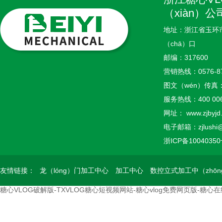
（xiàn）公
地址：浙江省玉环
（chā）口
邮编：317600
营销热线：
0576-8
图文（wén）传真
服务热线：
400 00
网址：
www.zjbyjd
电子邮箱：zjlushi@
浙ICP备1004035
友情链接：
龙（lóng）门加工中心
加工中心
数控立式加工中（zhōn
糖心VLOG破解版-TXVLOG糖心短视频网站-糖心vlog免费网页版-糖心